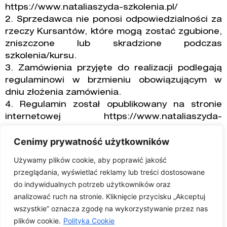
https://www.nataliaszyda-szkolenia.pl/
2. Sprzedawca nie ponosi odpowiedzialności za
rzeczy Kursantów, które mogą zostać zgubione,
zniszczone lub skradzione podczas
szkolenia/kursu.
3. Zamówienia przyjęte do realizacji podlegają
regulaminowi w brzmieniu obowiązującym w
dniu złożenia zamówienia.
4. Regulamin został opublikowany na stronie
internetowej https://www.nataliaszyda-
szkolenia.pl w dniu 5. stycznia 2023 r.
Cenimy prywatność użytkowników
OŚWIADCZENIE O ODSTĄPIENIU OD
Używamy plików cookie, aby poprawić jakość
UMOWY
przeglądania, wyświetlać reklamy lub treści dostosowane
do indywidualnych potrzeb użytkowników oraz
analizować ruch na stronie. Kliknięcie przycisku „Akceptuj
wszystkie” oznacza zgodę na wykorzystywanie przez nas
@ Natalia Szyda Brush Me Lash & Brow.
Wszelkie
plików cookie.
Polityka Cookie
prawa zastrzeżone.