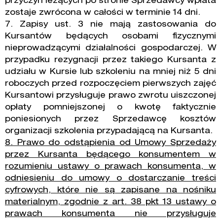
przyczyn leżących po stronie Sprzedawcy wpłata
zostaje zwrócona w całości w terminie 14 dni.
7. Zapisy ust. 3 nie mają zastosowania do
Kursantów będących osobami fizycznymi
nieprowadzącymi działalności gospodarczej. W
przypadku rezygnacji przez takiego Kursanta z
udziału w Kursie lub szkoleniu na mniej niż 5 dni
roboczych przed rozpoczęciem pierwszych zajęć
Kursantowi przysługuje prawo zwrotu uiszczonej
opłaty pomniejszonej o kwotę faktycznie
poniesionych przez Sprzedawcę kosztów
organizacji szkolenia przypadającą na Kursanta.
8. Prawo do odstąpienia od Umowy Sprzedaży
przez Kursanta będącego konsumentem w
rozumieniu ustawy o prawach konsumenta, w
odniesieniu do umowy o dostarczanie treści
cyfrowych, które nie są zapisane na nośniku
materialnym, zgodnie z art. 38 pkt 13 ustawy o
prawach konsumenta nie przysługuje